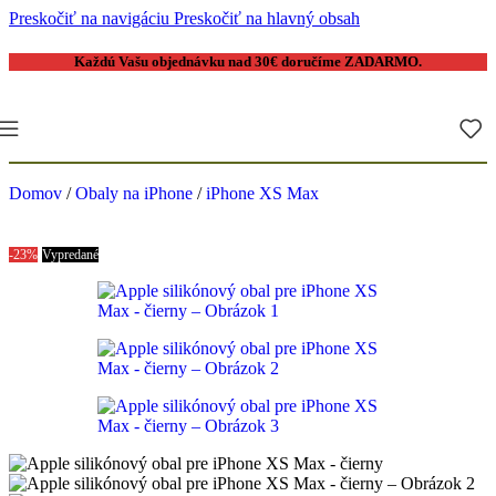
Preskočiť na navigáciu
Preskočiť na hlavný obsah
Každú Vašu objednávku nad 30€ doručíme
ZADARMO
.
Domov
/
Obaly na iPhone
/
iPhone XS Max
-23%
Vypredané