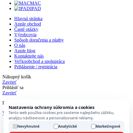
MAC
IPAD
Hlavná stránka
Apple obchod
Časté otázky
Výrobcovia
Spôsob doručenia a platby
O nás
Apple blog
Kontaktujte nás
Veľkoobchod a spolupráca
Prihlásenie / registrácia
Nákupný košík
Zavrieť
Prihlásiť sa
Zavrieť
Ešte nemáte účet?
Nastavenia ochrany súkromia a cookies
Tento web používa cookies pre zaistenie najlepšieho zážitku,
Vytvoriť účet
analýzu návštevnosti a personalizované reklamy.
Obchod
Nevyhnutné
Analytické
Marketingové