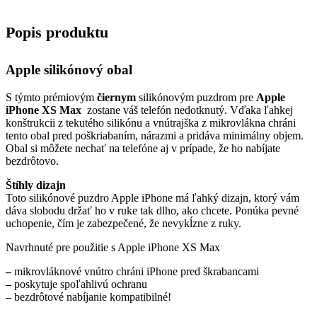
Popis produktu
Apple silikónový obal
S týmto prémiovým
čiernym
silikónovým puzdrom pre
Apple
iPhone XS Max
zostane váš telefón nedotknutý. Vďaka ľahkej
konštrukcii z tekutého silikónu a vnútrajška z mikrovlákna chráni
tento obal pred poškriabaním, nárazmi a pridáva minimálny objem.
Obal si môžete nechať na telefóne aj v prípade, že ho nabíjate
bezdrôtovo.
Štíhly dizajn
Toto silikónové puzdro Apple iPhone má ľahký dizajn, ktorý vám
dáva slobodu držať ho v ruke tak dlho, ako chcete. Ponúka pevné
uchopenie, čím je zabezpečené, že nevykĺzne z ruky.
Navrhnuté pre použitie s Apple iPhone XS Max
–
mikrovláknové vnútro chráni iPhone pred škrabancami
–
poskytuje spoľahlivú ochranu
–
bezdrôtové nabíjanie kompatibilné!