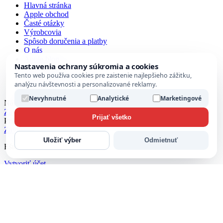
Hlavná stránka
Apple obchod
Časté otázky
Výrobcovia
Spôsob doručenia a platby
O nás
Apple blog
Nastavenia ochrany súkromia a cookies
Kontaktujte nás
Tento web používa cookies pre zaistenie najlepšieho zážitku,
Veľkoobchod a spolupráca
analýzu návštevnosti a personalizované reklamy.
Prihlásenie / registrácia
Nevyhnutné
Analytické
Marketingové
Nákupný košík
Zavrieť
Prijať všetko
Prihlásiť sa
Zavrieť
Uložiť výber
Odmietnuť
Ešte nemáte účet?
Vytvoriť účet
Obchod
Zoznam želaní
Môj účet