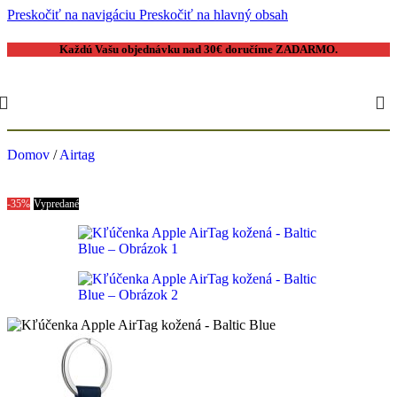
Preskočiť na navigáciu
Preskočiť na hlavný obsah
Každú Vašu objednávku nad 30€ doručíme
ZADARMO
.
Domov
/
Airtag
-35%
Vypredané