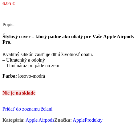
6.95
€
Popis:
Štýlový cover – ktorý padne ako uliatý pre Vaše Apple Airpods
Pro.
Kvalitný silikón zaisťuje dlhú životnosť obalu.
– Ultratenký a odolný
– Tlmí náraz pri páde na zem
Farba:
losovo-modrá
Nie je na sklade
Pridať do zoznamu želaní
Kategória:
Apple Airpods
Značka:
AppleProdukty