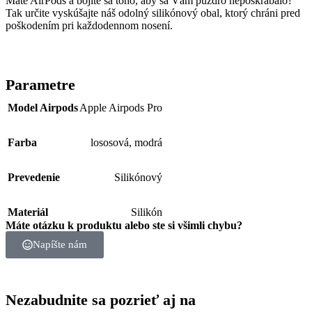
Máte AirPods a bojíte sa toho, aby sa Vám púzdro nepoškrabalo?
Tak určite vyskúšajte náš odolný silikónový obal, ktorý chráni pred
poškodením pri každodennom nosení.
Parametre
Model Airpods
Apple Airpods Pro
Farba
lososová
,
modrá
Prevedenie
Silikónový
Materiál
Silikón
Máte otázku k produktu alebo ste si všimli chybu?
Napíšte nám
Nezabudnite sa pozrieť aj na