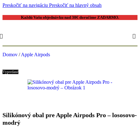
Preskočiť na navigáciu
Preskočiť na hlavný obsah
Každú Vašu objednávku nad 30€ doručíme
ZADARMO
.
Domov
/
Apple Airpods
Vypredané
Silikónový obal pre Apple Airpods Pro – lososovo-
modrý