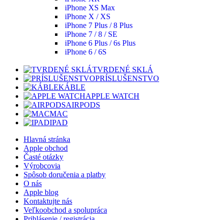
iPhone XS Max
iPhone X / XS
iPhone 7 Plus / 8 Plus
iPhone 7 / 8 / SE
iPhone 6 Plus / 6s Plus
iPhone 6 / 6S
TVRDENÉ SKLÁ
PRÍSLUŠENSTVO
KÁBLE
APPLE WATCH
AIRPODS
MAC
IPAD
Hlavná stránka
Apple obchod
Časté otázky
Výrobcovia
Spôsob doručenia a platby
O nás
Apple blog
Kontaktujte nás
Veľkoobchod a spolupráca
Prihlásenie / registrácia